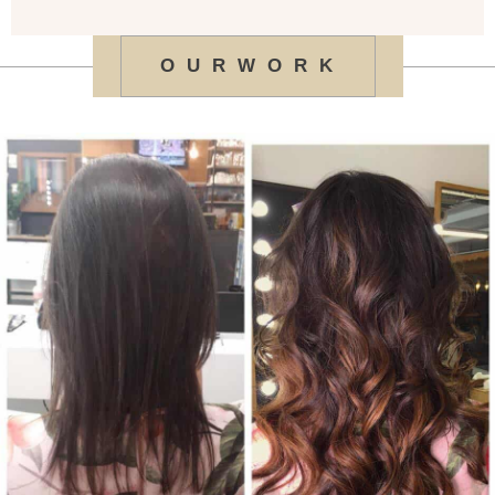
O U R W O R K