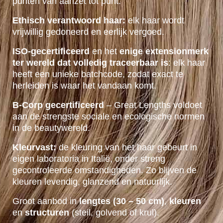
punten van aanzet tot punt.
Ethisch verantwoord haar:
elk haar wordt
vrijwillig gedoneerd en eerlijk vergoed.
ISO-gecertificeerd
en het
enige extensionmerk
ter wereld dat volledig traceerbaar is
: elk haar
heeft een unieke batchcode, zodat exact te
herleiden is waar het vandaan komt.
B-Corp gecertificeerd
– Great Lengths voldoet
aan de strengste sociale en ecologische normen
in de beautywereld.
Kleurvast:
de kleuring van het haar gebeurt in
eigen laboratoria in Italië, onder streng
gecontroleerde omstandigheden. Zo blijven de
kleuren levendig, glanzend en natuurlijk.
Groot aanbod in
lengtes (30 – 50 cm)
,
kleuren
en
structuren
(steil, golvend of krul).