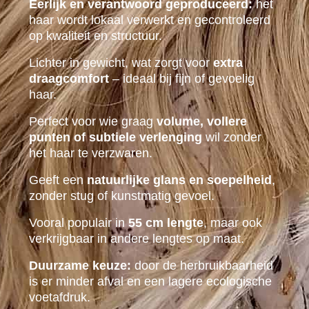
Eerlijk en verantwoord geproduceerd:
het
haar wordt lokaal verwerkt en gecontroleerd
op kwaliteit en structuur.
Lichter in gewicht, wat zorgt voor
extra
draagcomfort
– ideaal bij fijn of gevoelig
haar.
Perfect voor wie graag
volume, vollere
punten of subtiele verlenging
wil zonder
het haar te verzwaren.
Geeft een
natuurlijke glans en soepelheid
,
zonder stug of kunstmatig gevoel.
Vooral populair in
55 cm lengte
, maar ook
verkrijgbaar in andere lengtes op maat.
Duurzame keuze:
door de herbruikbaarheid
is er minder afval en een lagere ecologische
voetafdruk.