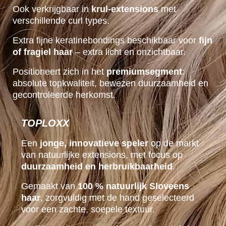
Ook verkrijgbaar in
krul-extensions
met
verschillende curl types.
Extra fijne keratinebondings beschikbaar voor
fijn
of fragiel haar
– extra licht en onzichtbaar.
Positioneert zich in het
premiumsegment
:
absolute topkwaliteit, bewezen duurzaamheid en
gecontroleerde herkomst.
TOPLOXX
Een
jonge, innovatieve speler
op de markt
van natuurlijke extensions, met focus op
duurzaamheid en herbruikbaarheid
.
Gemaakt van
100 % natuurlijk Sloveens
haar
, zorgvuldig met de hand geselecteerd
voor een zachte, soepele textuur.