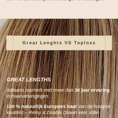
Great Lenghts VS Toploxx
GREAT LENGTHS
Italiaans topmerk met meer dan
30 jaar ervaring
in haarverlengingen.
100 % natuurlijk Europees haar
van de hoogste
kwaliteit –
Remy & Double Drawn
voor volle